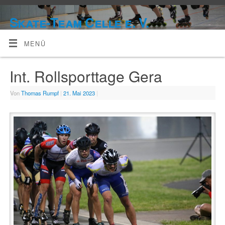
Skate-Team Celle e. V.
MENÜ
Int. Rollsporttage Gera
Von
Thomas Rumpf
|
21. Mai 2023
|