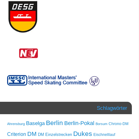
Schlagwörter
Berlin
Berlin-Pokal
Baselga
Chrono-DM
Ahrensburg
Borsum
Dukes
DM
Criterion
DM Einzelstrecken
Eischnelllauf