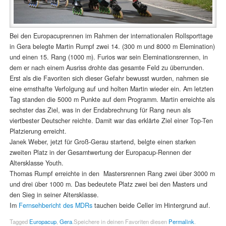
Bei den Europacuprennen im Rahmen der internationalen Rollsporttage
in Gera belegte Martin Rumpf zwei 14. (300 m und 8000 m Elemination)
und einen 15. Rang (1000 m). Furios war sein Eleminationsrennen, in
dem er nach einem Ausriss drohte das gesamte Feld zu überrunden.
Erst als die Favoriten sich dieser Gefahr bewusst wurden, nahmen sie
eine ernsthafte Verfolgung auf und holten Martin wieder ein. Am letzten
Tag standen die 5000 m Punkte auf dem Programm. Martin erreichte als
sechster das Ziel, was in der Endabrechnung für Rang neun als
viertbester Deutscher reichte. Damit war das erklärte Ziel einer Top-Ten
Platzierung erreicht.
Janek Weber, jetzt für Groß-Gerau startend, belgte einen starken
zweiten Platz in der Gesamtwertung der Europacup-Rennen der
Altersklasse Youth.
Thomas Rumpf erreichte in den Mastersrennen Rang zwei über 3000 m
und drei über 1000 m. Das bedeutete Platz zwei bei den Masters und
den Sieg in seiner Altersklasse.
Im
Fernsehbericht des MDRs
tauchen beide Celler im Hintergrund auf.
Tagged
Europacup
,
Gera
.
Speichere in deinen Favoriten diesen
Permalink
.