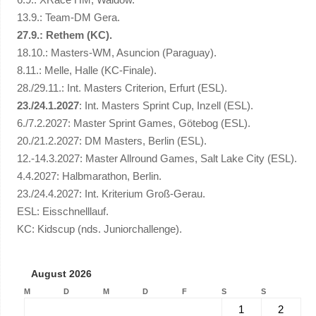
13.9.: Team-DM Gera.
27.9.: Rethem (KC).
18.10.: Masters-WM, Asuncion (Paraguay).
8.11.: Melle, Halle (KC-Finale).
28./29.11.: Int. Masters Criterion, Erfurt (ESL).
23./24.1.2027
: Int. Masters Sprint Cup, Inzell (ESL).
6./7.2.2027: Master Sprint Games, Götebog (ESL).
20./21.2.2027: DM Masters, Berlin (ESL).
12.-14.3.2027: Master Allround Games, Salt Lake City (ESL).
4.4.2027: Halbmarathon, Berlin.
23./24.4.2027: Int. Kriterium Groß-Gerau.
ESL: Eisschnelllauf.
KC: Kidscup (nds. Juniorchallenge).
August 2026
M
D
M
D
F
S
S
1
2