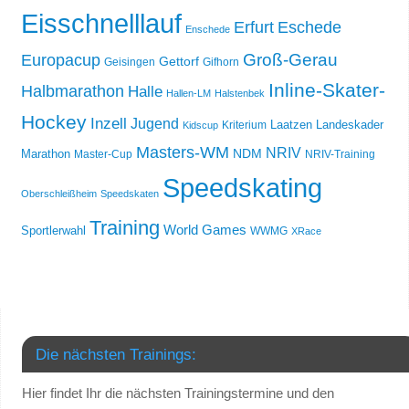
Eisschnelllauf
Erfurt
Eschede
Enschede
Groß-Gerau
Europacup
Gettorf
Geisingen
Gifhorn
Inline-Skater-
Halbmarathon
Halle
Hallen-LM
Halstenbek
Hockey
Inzell
Jugend
Laatzen
Landeskader
Kriterium
Kidscup
Masters-WM
NRIV
NDM
Marathon
Master-Cup
NRIV-Training
Speedskating
Oberschleißheim
Speedskaten
Training
World Games
Sportlerwahl
WWMG
XRace
Die nächsten Trainings:
Hier findet Ihr die nächsten Trainingstermine und den