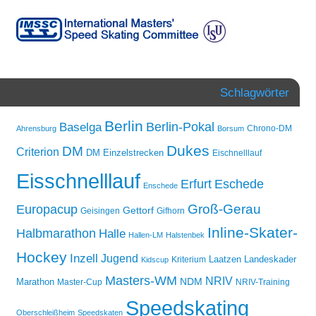
Schlagwörter
Berlin
Berlin-Pokal
Baselga
Chrono-DM
Ahrensburg
Borsum
Dukes
DM
Criterion
DM Einzelstrecken
Eischnelllauf
Eisschnelllauf
Erfurt
Eschede
Enschede
Groß-Gerau
Europacup
Gettorf
Geisingen
Gifhorn
Inline-Skater-
Halbmarathon
Halle
Hallen-LM
Halstenbek
Hockey
Inzell
Jugend
Laatzen
Landeskader
Kriterium
Kidscup
Masters-WM
NRIV
NDM
Marathon
Master-Cup
NRIV-Training
Speedskating
Oberschleißheim
Speedskaten