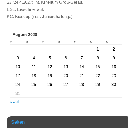
23./24.4.2027: Int. Kriterium Groß-Gerau.
ESL: Eisschnelllauf.
KC: Kidscup (nds. Juniorchallenge).
August 2026
M
D
M
D
F
S
S
1
2
3
4
5
6
7
8
9
10
11
12
13
14
15
16
17
18
19
20
21
22
23
24
25
26
27
28
29
30
31
« Juli
Seiten