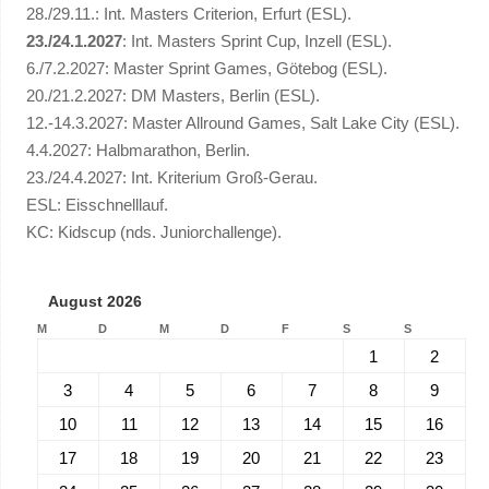
28./29.11.: Int. Masters Criterion, Erfurt (ESL).
23./24.1.2027
: Int. Masters Sprint Cup, Inzell (ESL).
6./7.2.2027: Master Sprint Games, Götebog (ESL).
20./21.2.2027: DM Masters, Berlin (ESL).
12.-14.3.2027: Master Allround Games, Salt Lake City (ESL).
4.4.2027: Halbmarathon, Berlin.
23./24.4.2027: Int. Kriterium Groß-Gerau.
ESL: Eisschnelllauf.
KC: Kidscup (nds. Juniorchallenge).
August 2026
M
D
M
D
F
S
S
1
2
3
4
5
6
7
8
9
10
11
12
13
14
15
16
17
18
19
20
21
22
23