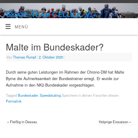
Skate-Team Celle e. V.
MENÜ
Malte im Bundeskader?
Von
Thomas Rumpf
|
2. Oktober 2020
|
Durch seine guten Leistungen im Rahmen der Chrono-DM hat Malte
Byrne die Aufmerksamkeit der Bundestrainer erregt. Er wurde zur
Aufnahme in den NK2-Bundeskader vorgeschlagen.
Tagged
Bundeskader
,
Speedskating
.
Speichere in deinen Favoriten diesen
Permalink
.
«
Fleißig in Dessau
Holprige Eissaison
»