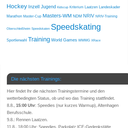
Hockey
Inzell
Jugend
Laatzen
Landeskader
Kriterium
Kidscup
Masters-WM
NRIV
NDM
Marathon
Master-Cup
NRIV-Training
Speedskating
Oberschleißheim
Speedskaten
Training
World Games
Sportlerwahl
WWMG
XRace
Die nächsten Trainings:
Hier findet Ihr die nächsten Trainingstermine und den
wetterbedingten Status, ob und wo das Training stattfindet.
8.8.,
15:00 Uhr
: Speedies (nur kurzes Warmup), Altenhagen
Berufsschule.
9.8.: Rennen Laatzen.
11.8., 18:00 Uhr: Speedies, Parkplatz ICE-Gedenkstätte