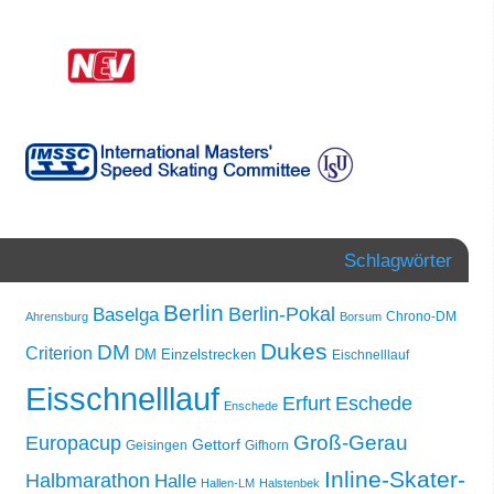
Schlagwörter
Berlin
Berlin-Pokal
Baselga
Chrono-DM
Ahrensburg
Borsum
Dukes
DM
Criterion
DM Einzelstrecken
Eischnelllauf
Eisschnelllauf
Erfurt
Eschede
Enschede
Groß-Gerau
Europacup
Gettorf
Geisingen
Gifhorn
Inline-Skater-
Halbmarathon
Halle
Hallen-LM
Halstenbek