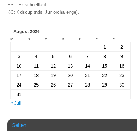
ESL: Eisschnelllauf.
KC: Kidscup (nds. Juniorchallenge).
August 2026
M
D
M
D
F
S
S
1
2
3
4
5
6
7
8
9
10
11
12
13
14
15
16
17
18
19
20
21
22
23
24
25
26
27
28
29
30
31
« Juli
Seiten