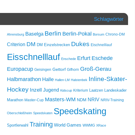
Schlagwörter
Berlin
Berlin-Pokal
Baselga
Chrono-DM
Ahrensburg
Borsum
Dukes
DM
Criterion
DM Einzelstrecken
Eischnelllauf
Eisschnelllauf
Erfurt
Eschede
Enschede
Groß-Gerau
Europacup
Gettorf
Geisingen
Gifhorn
Inline-Skater-
Halbmarathon
Halle
Hallen-LM
Halstenbek
Hockey
Inzell
Jugend
Laatzen
Landeskader
Kriterium
Kidscup
Masters-WM
NRIV
NDM
Marathon
Master-Cup
NRIV-Training
Speedskating
Oberschleißheim
Speedskaten
Training
World Games
Sportlerwahl
WWMG
XRace