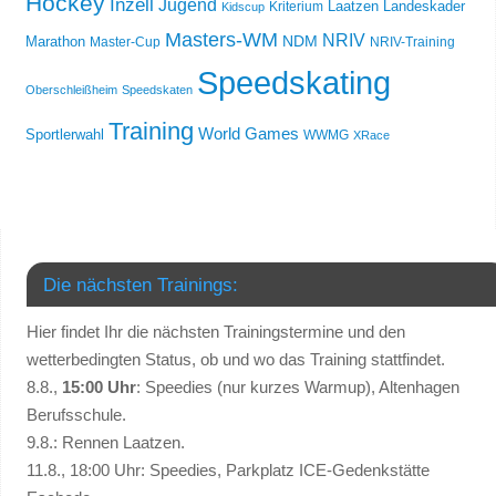
Hockey
Inzell
Jugend
Laatzen
Landeskader
Kriterium
Kidscup
Masters-WM
NRIV
NDM
Marathon
Master-Cup
NRIV-Training
Speedskating
Oberschleißheim
Speedskaten
Training
World Games
Sportlerwahl
WWMG
XRace
Die nächsten Trainings:
Hier findet Ihr die nächsten Trainingstermine und den
wetterbedingten Status, ob und wo das Training stattfindet.
8.8.,
15:00 Uhr
: Speedies (nur kurzes Warmup), Altenhagen
Berufsschule.
9.8.: Rennen Laatzen.
11.8., 18:00 Uhr: Speedies, Parkplatz ICE-Gedenkstätte