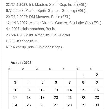
23./24.1.2027
: Int. Masters Sprint Cup, Inzell (ESL).
6./7.2.2027: Master Sprint Games, Götebog (ESL).
20./21.2.2027: DM Masters, Berlin (ESL).
12.-14.3.2027: Master Allround Games, Salt Lake City (ESL).
4.4.2027: Halbmarathon, Berlin.
23./24.4.2027: Int. Kriterium Groß-Gerau.
ESL: Eisschnelllauf.
KC: Kidscup (nds. Juniorchallenge).
August 2026
M
D
M
D
F
S
S
1
2
3
4
5
6
7
8
9
10
11
12
13
14
15
16
17
18
19
20
21
22
23
24
25
26
27
28
29
30