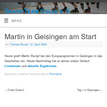
Skate-Team Celle e. V.
MENÜ
Martin in Geisingen am Start
Von
Thomas Rumpf
|
21. April 2023
|
Heute greift Martin Rumpf bei den Europacuprennen in Geisingen in das
Geschehen ein. Heute Nachmittag hat er seinen ersten Vorlauf.
Livestream
und
aktuelle Ergebnisse
.
Speichere in deinen Favoriten diesen
Permalink
.
«
Frohe Ostern!
Tag 1 in Geisingen
»