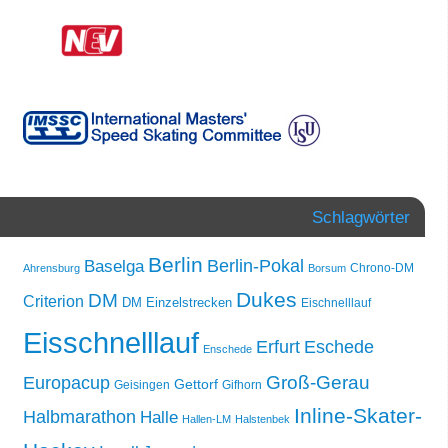
Schlagwörter
Berlin
Berlin-Pokal
Baselga
Chrono-DM
Ahrensburg
Borsum
Dukes
DM
Criterion
DM Einzelstrecken
Eischnelllauf
Eisschnelllauf
Erfurt
Eschede
Enschede
Groß-Gerau
Europacup
Gettorf
Geisingen
Gifhorn
Inline-Skater-
Halbmarathon
Halle
Hallen-LM
Halstenbek