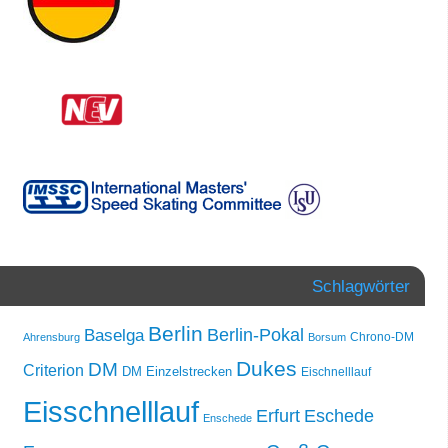
Schlagwörter
Berlin
Berlin-Pokal
Baselga
Chrono-DM
Ahrensburg
Borsum
Dukes
DM
Criterion
DM Einzelstrecken
Eischnelllauf
Eisschnelllauf
Erfurt
Eschede
Enschede