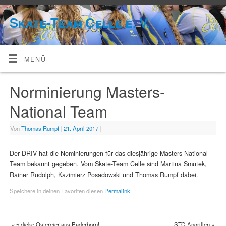
Skate-Team Celle e. V.
MENÜ
Norminierung Masters-
National Team
Von
Thomas Rumpf
|
21. April 2017
|
Der DRIV hat die Nominierungen für das diesjährige Masters-National-
Team bekannt gegeben. Vom Skate-Team Celle sind Martina Smutek,
Rainer Rudolph, Kazimierz Posadowski und Thomas Rumpf dabei.
Speichere in deinen Favoriten diesen
Permalink
.
«
5 dicke Ostereier aus Paderborn!
STC-Angrillen
»