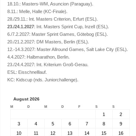
18.10.: Masters-WM, Asuncion (Paraguay).
8.11.: Melle, Halle (KC-Finale).
28./29.11.: Int. Masters Criterion, Erfurt (ESL).
23./24.1.2027
: Int. Masters Sprint Cup, Inzell (ESL).
6./7.2.2027: Master Sprint Games, Götebog (ESL).
20./21.2.2027: DM Masters, Berlin (ESL).
12.-14.3.2027: Master Allround Games, Salt Lake City (ESL).
4.4.2027: Halbmarathon, Berlin.
23./24.4.2027: Int. Kriterium Groß-Gerau.
ESL: Eisschnelllauf.
KC: Kidscup (nds. Juniorchallenge).
August 2026
M
D
M
D
F
S
S
1
2
3
4
5
6
7
8
9
10
11
12
13
14
15
16