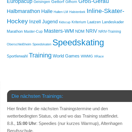
Groß-Gerau
Europacup
Gettorf
Geisingen
Gifhorn
Inline-Skater-
Halbmarathon
Halle
Hallen-LM
Halstenbek
Hockey
Inzell
Jugend
Laatzen
Landeskader
Kriterium
Kidscup
Masters-WM
NRIV
NDM
Marathon
Master-Cup
NRIV-Training
Speedskating
Oberschleißheim
Speedskaten
Training
World Games
Sportlerwahl
WWMG
XRace
Die nächsten Trainings:
Hier findet Ihr die nächsten Trainingstermine und den
wetterbedingten Status, ob und wo das Training stattfindet.
8.8.,
15:00 Uhr
: Speedies (nur kurzes Warmup), Altenhagen
Berufsschule.