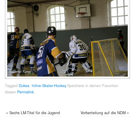
Tagged
Dukes
,
Inline-Skater-Hockey
.
Speichere in deinen Favoriten
diesen
Permalink
.
«
Sechs LM-Titel für die Jugend
Vorberteitung auf die NDM
»