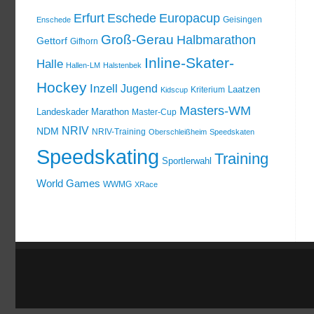
Erfurt
Eschede
Europacup
Geisingen
Enschede
Groß-Gerau
Halbmarathon
Gettorf
Gifhorn
Inline-Skater-
Halle
Hallen-LM
Halstenbek
Hockey
Inzell
Jugend
Laatzen
Kriterium
Kidscup
Masters-WM
Landeskader
Marathon
Master-Cup
NRIV
NDM
NRIV-Training
Oberschleißheim
Speedskaten
Speedskating
Training
Sportlerwahl
World Games
WWMG
XRace