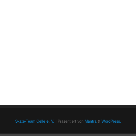
Skate-Team Celle e. V.
| Präsentiert von
Mantra
&
WordPress.