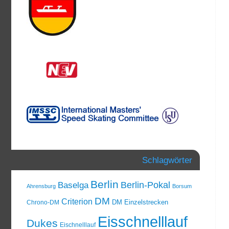
Schlagwörter
Berlin
Berlin-Pokal
Baselga
Ahrensburg
Borsum
DM
Criterion
DM Einzelstrecken
Chrono-DM
Eisschnelllauf
Dukes
Eischnelllauf