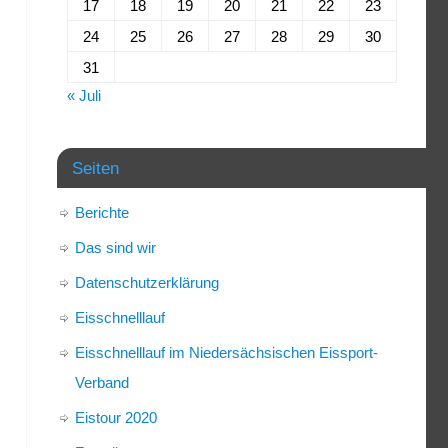
17
18
19
20
21
22
23
24
25
26
27
28
29
30
31
« Juli
Seiten
Berichte
Das sind wir
Datenschutzerklärung
Eisschnelllauf
Eisschnelllauf im Niedersächsischen Eissport-
Verband
Eistour 2020