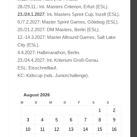
28./29.11.: Int. Masters Criterion, Erfurt (ESL).
23./24.1.2027
: Int. Masters Sprint Cup, Inzell (ESL).
6./7.2.2027: Master Sprint Games, Götebog (ESL).
20./21.2.2027: DM Masters, Berlin (ESL).
12.-14.3.2027: Master Allround Games, Salt Lake
City (ESL).
4.4.2027: Halbmarathon, Berlin.
23./24.4.2027: Int. Kriterium Groß-Gerau.
ESL: Eisschnelllauf.
KC: Kidscup (nds. Juniorchallenge).
August 2026
M
D
M
D
F
S
S
1
2
3
4
5
6
7
8
9
10
11
12
13
14
15
16