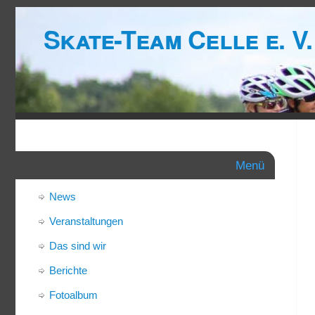
Skate-Team Celle e. V.
Menü
News
Veranstaltungen
Das sind wir
Berichte
Fotoalbum