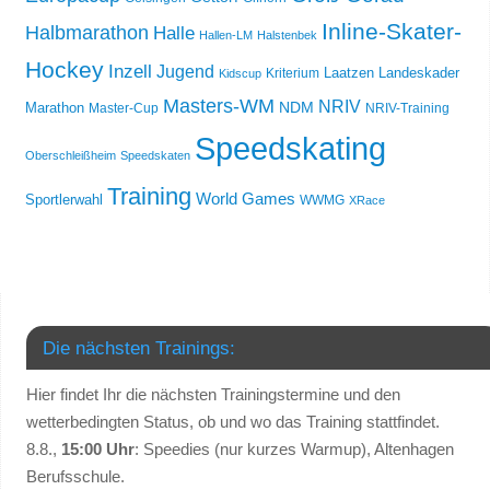
Inline-Skater-
Halbmarathon
Halle
Hallen-LM
Halstenbek
Hockey
Inzell
Jugend
Laatzen
Landeskader
Kriterium
Kidscup
Masters-WM
NRIV
NDM
Marathon
Master-Cup
NRIV-Training
Speedskating
Oberschleißheim
Speedskaten
Training
World Games
Sportlerwahl
WWMG
XRace
Die nächsten Trainings:
Hier findet Ihr die nächsten Trainingstermine und den
wetterbedingten Status, ob und wo das Training stattfindet.
8.8.,
15:00 Uhr
: Speedies (nur kurzes Warmup), Altenhagen
Berufsschule.