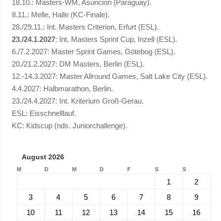
18.10.: Masters-WM, Asuncion (Paraguay).
8.11.: Melle, Halle (KC-Finale).
28./29.11.: Int. Masters Criterion, Erfurt (ESL).
23./24.1.2027
: Int. Masters Sprint Cup, Inzell (ESL).
6./7.2.2027: Master Sprint Games, Götebog (ESL).
20./21.2.2027: DM Masters, Berlin (ESL).
12.-14.3.2027: Master Allround Games, Salt Lake City (ESL).
4.4.2027: Halbmarathon, Berlin.
23./24.4.2027: Int. Kriterium Groß-Gerau.
ESL: Eisschnelllauf.
KC: Kidscup (nds. Juniorchallenge).
August 2026
M
D
M
D
F
S
S
1
2
3
4
5
6
7
8
9
10
11
12
13
14
15
16