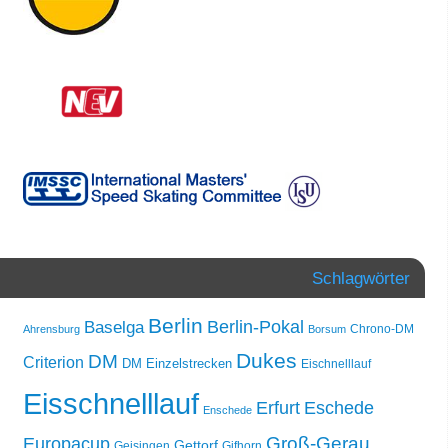
Schlagwörter
Berlin
Berlin-Pokal
Baselga
Chrono-DM
Ahrensburg
Borsum
Dukes
DM
Criterion
DM Einzelstrecken
Eischnelllauf
Eisschnelllauf
Erfurt
Eschede
Enschede
Groß-Gerau
Europacup
Gettorf
Geisingen
Gifhorn