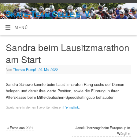
Skate-Team Celle e. V.
MENÜ
Sandra beim Lausitzmarathon
am Start
Von
Thomas Rumpf
|
29. Mai 2022
|
Sandra Schewe konnte beim Lausitzmaraton Rang sechs der Damen
belegen und damit ihre vierte Position, sowie die Führung in ihrer
Altersklasse beim Mitteldeutschen-Speedskatingcup behaupten.
Speichere in deinen Favoriten diesen
Permalink
.
«
Fotos aus 2021
Janek überzeugt beim Europacup in
Wörgl!
»