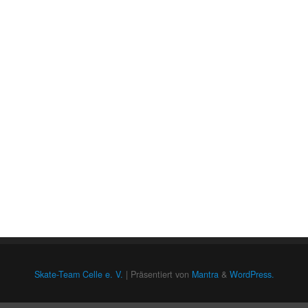
Skate-Team Celle e. V.
| Präsentiert von
Mantra
&
WordPress.