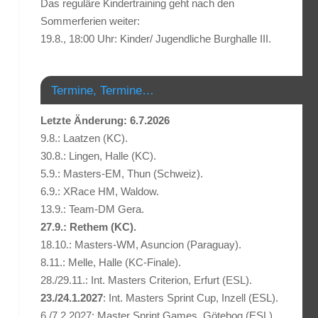
Das reguläre Kindertraining geht nach den
Sommerferien weiter:
19.8., 18:00 Uhr: Kinder/ Jugendliche Burghalle III.
Termine, Termine…
Letzte Änderung: 6.7.2026
9.8.: Laatzen (KC).
30.8.: Lingen, Halle (KC).
5.9.: Masters-EM, Thun (Schweiz).
6.9.: XRace HM, Waldow.
13.9.: Team-DM Gera.
27.9.: Rethem (KC).
18.10.: Masters-WM, Asuncion (Paraguay).
8.11.: Melle, Halle (KC-Finale).
28./29.11.: Int. Masters Criterion, Erfurt (ESL).
23./24.1.2027
: Int. Masters Sprint Cup, Inzell (ESL).
6./7.2.2027: Master Sprint Games, Götebog (ESL).