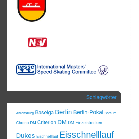
Schlagwörter
Berlin
Berlin-Pokal
Baselga
Ahrensburg
Borsum
DM
Criterion
DM Einzelstrecken
Chrono-DM
Eisschnelllauf
Dukes
Eischnelllauf