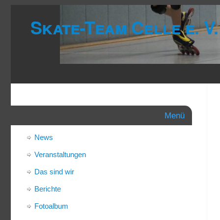
Skate-Team Celle e. V.
Menü
News
Veranstaltungen
Das sind wir
Berichte
Fotoalbum