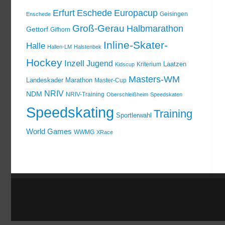
Erfurt
Eschede
Europacup
Geisingen
Enschede
Groß-Gerau
Halbmarathon
Gettorf
Gifhorn
Inline-Skater-
Halle
Hallen-LM
Halstenbek
Hockey
Inzell
Jugend
Laatzen
Kriterium
Kidscup
Masters-WM
Landeskader
Marathon
Master-Cup
NRIV
NDM
NRIV-Training
Oberschleißheim
Speedskaten
Speedskating
Training
Sportlerwahl
World Games
WWMG
XRace