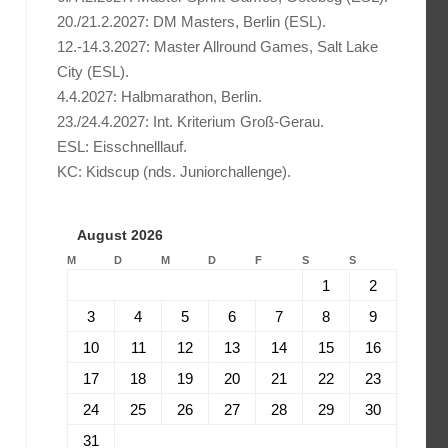
20./21.2.2027: DM Masters, Berlin (ESL).
12.-14.3.2027: Master Allround Games, Salt Lake
City (ESL).
4.4.2027: Halbmarathon, Berlin.
23./24.4.2027: Int. Kriterium Groß-Gerau.
ESL: Eisschnelllauf.
KC: Kidscup (nds. Juniorchallenge).
August 2026
M
D
M
D
F
S
S
1
2
3
4
5
6
7
8
9
10
11
12
13
14
15
16
17
18
19
20
21
22
23
24
25
26
27
28
29
30
31