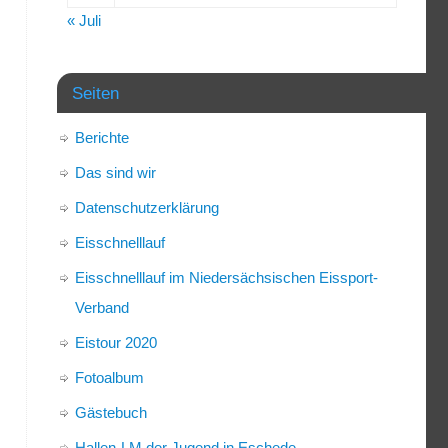
« Juli
Seiten
Berichte
Das sind wir
Datenschutzerklärung
Eisschnelllauf
Eisschnelllauf im Niedersächsischen Eissport-
Verband
Eistour 2020
Fotoalbum
Gästebuch
Hallen-LM der Jugend in Eschede