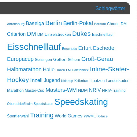
Schlagwörter
Berlin
Berlin-Pokal
Baselga
Chrono-DM
Ahrensburg
Borsum
Dukes
DM
Criterion
DM Einzelstrecken
Eischnelllauf
Eisschnelllauf
Erfurt
Eschede
Enschede
Groß-Gerau
Europacup
Gettorf
Geisingen
Gifhorn
Inline-Skater-
Halbmarathon
Halle
Hallen-LM
Halstenbek
Hockey
Inzell
Jugend
Laatzen
Landeskader
Kriterium
Kidscup
Masters-WM
NRIV
NDM
Marathon
Master-Cup
NRIV-Training
Speedskating
Oberschleißheim
Speedskaten
Training
World Games
Sportlerwahl
WWMG
XRace