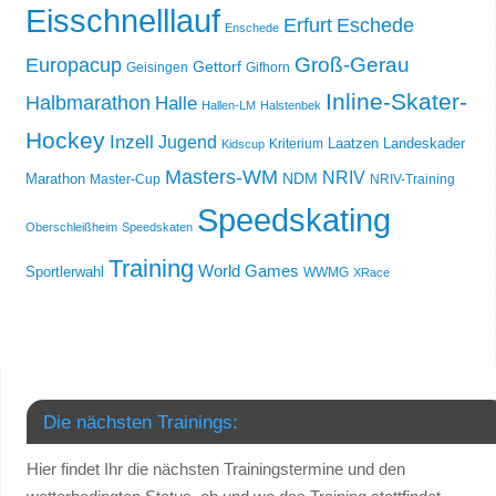
Eisschnelllauf
Erfurt
Eschede
Enschede
Groß-Gerau
Europacup
Gettorf
Geisingen
Gifhorn
Inline-Skater-
Halbmarathon
Halle
Hallen-LM
Halstenbek
Hockey
Inzell
Jugend
Laatzen
Landeskader
Kriterium
Kidscup
Masters-WM
NRIV
NDM
Marathon
Master-Cup
NRIV-Training
Speedskating
Oberschleißheim
Speedskaten
Training
World Games
Sportlerwahl
WWMG
XRace
Die nächsten Trainings:
Hier findet Ihr die nächsten Trainingstermine und den