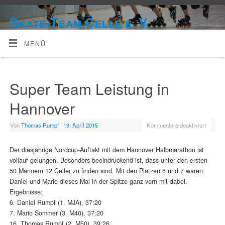
Skate-Team Celle e. V.
MENÜ
Super Team Leistung in
Hannover
Von
Thomas Rumpf
|
19. April 2015
|
Kommentare deaktiviert
Der diesjährige Nordcup-Auftakt mit dem Hannover Halbmarathon ist
vollauf gelungen. Besonders beeindruckend ist, dass unter den ersten
50 Männern 12 Celler zu finden sind. Mit den Plätzen 6 und 7 waren
Daniel und Mario dieses Mal in der Spitze ganz vorn mit dabei.
Ergebnisse:
6. Daniel Rumpf (1. MJA), 37:20
7. Mario Sommer (3. M40), 37:20
16. Thomas Rumpf (2. M50), 39:26