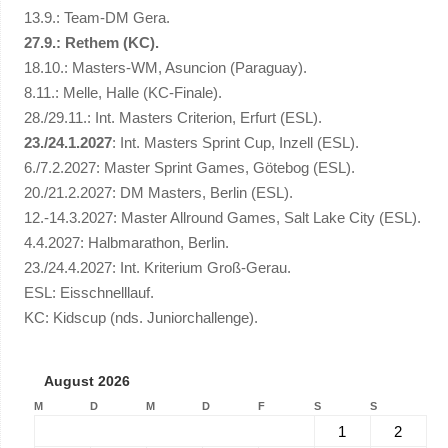
13.9.: Team-DM Gera.
27.9.: Rethem (KC).
18.10.: Masters-WM, Asuncion (Paraguay).
8.11.: Melle, Halle (KC-Finale).
28./29.11.: Int. Masters Criterion, Erfurt (ESL).
23./24.1.2027
: Int. Masters Sprint Cup, Inzell (ESL).
6./7.2.2027: Master Sprint Games, Götebog (ESL).
20./21.2.2027: DM Masters, Berlin (ESL).
12.-14.3.2027: Master Allround Games, Salt Lake City (ESL).
4.4.2027: Halbmarathon, Berlin.
23./24.4.2027: Int. Kriterium Groß-Gerau.
ESL: Eisschnelllauf.
KC: Kidscup (nds. Juniorchallenge).
August 2026
M
D
M
D
F
S
S
1
2