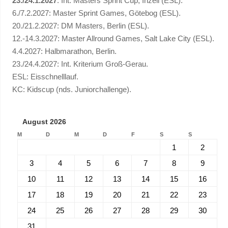
23./24.1.2027
: Int. Masters Sprint Cup, Inzell (ESL).
6./7.2.2027: Master Sprint Games, Götebog (ESL).
20./21.2.2027: DM Masters, Berlin (ESL).
12.-14.3.2027: Master Allround Games, Salt Lake City (ESL).
4.4.2027: Halbmarathon, Berlin.
23./24.4.2027: Int. Kriterium Groß-Gerau.
ESL: Eisschnelllauf.
KC: Kidscup (nds. Juniorchallenge).
August 2026
M
D
M
D
F
S
S
1
2
3
4
5
6
7
8
9
10
11
12
13
14
15
16
17
18
19
20
21
22
23
24
25
26
27
28
29
30
31