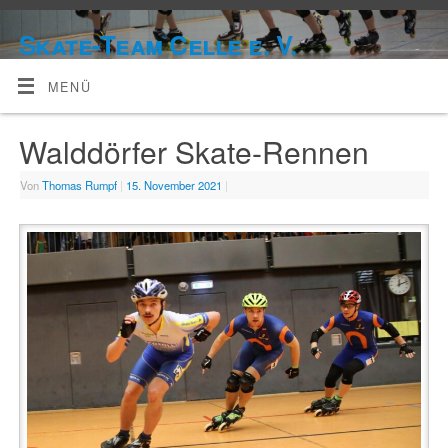
Skate-Team Celle e. V.
MENÜ
Walddörfer Skate-Rennen
Von
Thomas Rumpf
|
15. November 2021
|