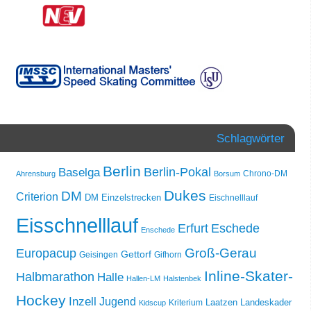
Schlagwörter
Berlin
Berlin-Pokal
Baselga
Chrono-DM
Ahrensburg
Borsum
Dukes
DM
Criterion
DM Einzelstrecken
Eischnelllauf
Eisschnelllauf
Erfurt
Eschede
Enschede
Groß-Gerau
Europacup
Gettorf
Geisingen
Gifhorn
Inline-Skater-
Halbmarathon
Halle
Hallen-LM
Halstenbek
Hockey
Inzell
Jugend
Laatzen
Landeskader
Kriterium
Kidscup