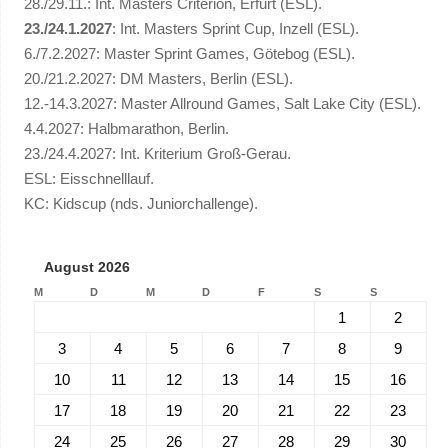
28./29.11.: Int. Masters Criterion, Erfurt (ESL).
23./24.1.2027
: Int. Masters Sprint Cup, Inzell (ESL).
6./7.2.2027: Master Sprint Games, Götebog (ESL).
20./21.2.2027: DM Masters, Berlin (ESL).
12.-14.3.2027: Master Allround Games, Salt Lake City (ESL).
4.4.2027: Halbmarathon, Berlin.
23./24.4.2027: Int. Kriterium Groß-Gerau.
ESL: Eisschnelllauf.
KC: Kidscup (nds. Juniorchallenge).
August 2026
M
D
M
D
F
S
S
1
2
3
4
5
6
7
8
9
10
11
12
13
14
15
16
17
18
19
20
21
22
23
24
25
26
27
28
29
30