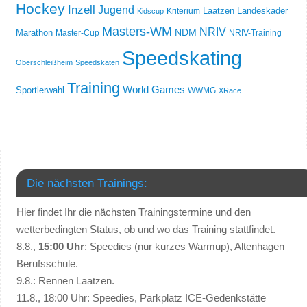
Hockey
Inzell
Jugend
Laatzen
Landeskader
Kriterium
Kidscup
Masters-WM
NRIV
NDM
Marathon
Master-Cup
NRIV-Training
Speedskating
Oberschleißheim
Speedskaten
Training
World Games
Sportlerwahl
WWMG
XRace
Die nächsten Trainings:
Hier findet Ihr die nächsten Trainingstermine und den
wetterbedingten Status, ob und wo das Training stattfindet.
8.8.,
15:00 Uhr
: Speedies (nur kurzes Warmup), Altenhagen
Berufsschule.
9.8.: Rennen Laatzen.
11.8., 18:00 Uhr: Speedies, Parkplatz ICE-Gedenkstätte