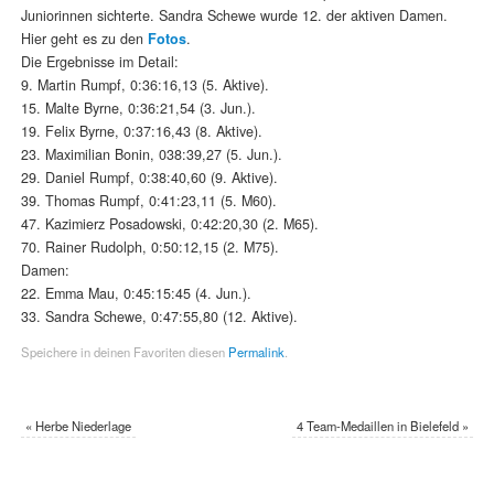
Juniorinnen sichterte. Sandra Schewe wurde 12. der aktiven Damen.
Hier geht es zu den
Fotos
.
Die Ergebnisse im Detail:
9. Martin Rumpf, 0:36:16,13 (5. Aktive).
15. Malte Byrne, 0:36:21,54 (3. Jun.).
19. Felix Byrne, 0:37:16,43 (8. Aktive).
23. Maximilian Bonin, 038:39,27 (5. Jun.).
29. Daniel Rumpf, 0:38:40,60 (9. Aktive).
39. Thomas Rumpf, 0:41:23,11 (5. M60).
47. Kazimierz Posadowski, 0:42:20,30 (2. M65).
70. Rainer Rudolph, 0:50:12,15 (2. M75).
Damen:
22. Emma Mau, 0:45:15:45 (4. Jun.).
33. Sandra Schewe, 0:47:55,80 (12. Aktive).
Speichere in deinen Favoriten diesen
Permalink
.
«
Herbe Niederlage
4 Team-Medaillen in Bielefeld
»