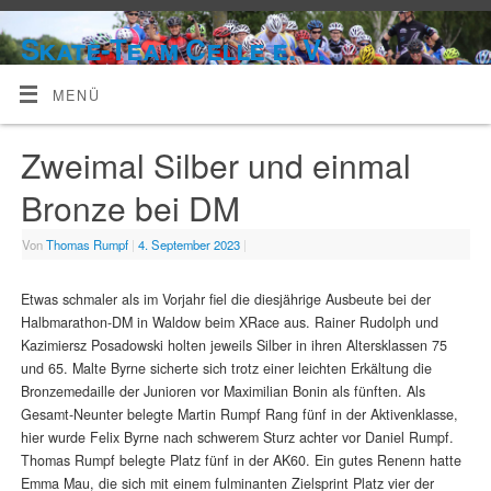
Skate-Team Celle e. V.
MENÜ
Zweimal Silber und einmal
Bronze bei DM
Von
Thomas Rumpf
|
4. September 2023
|
Etwas schmaler als im Vorjahr fiel die diesjährige Ausbeute bei der
Halbmarathon-DM in Waldow beim XRace aus. Rainer Rudolph und
Kazimiersz Posadowski holten jeweils Silber in ihren Altersklassen 75
und 65. Malte Byrne sicherte sich trotz einer leichten Erkältung die
Bronzemedaille der Junioren vor Maximilian Bonin als fünften. Als
Gesamt-Neunter belegte Martin Rumpf Rang fünf in der Aktivenklasse,
hier wurde Felix Byrne nach schwerem Sturz achter vor Daniel Rumpf.
Thomas Rumpf belegte Platz fünf in der AK60. Ein gutes Renenn hatte
Emma Mau, die sich mit einem fulminanten Zielsprint Platz vier der