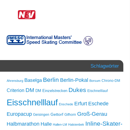
Schlagwörter
Berlin
Berlin-Pokal
Baselga
Chrono-DM
Ahrensburg
Borsum
Dukes
DM
Criterion
DM Einzelstrecken
Eischnelllauf
Eisschnelllauf
Erfurt
Eschede
Enschede
Groß-Gerau
Europacup
Gettorf
Geisingen
Gifhorn
Inline-Skater-
Halbmarathon
Halle
Hallen-LM
Halstenbek