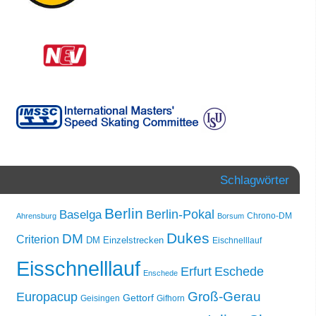
Schlagwörter
Berlin
Berlin-Pokal
Baselga
Chrono-DM
Ahrensburg
Borsum
Dukes
DM
Criterion
DM Einzelstrecken
Eischnelllauf
Eisschnelllauf
Erfurt
Eschede
Enschede
Groß-Gerau
Europacup
Gettorf
Geisingen
Gifhorn