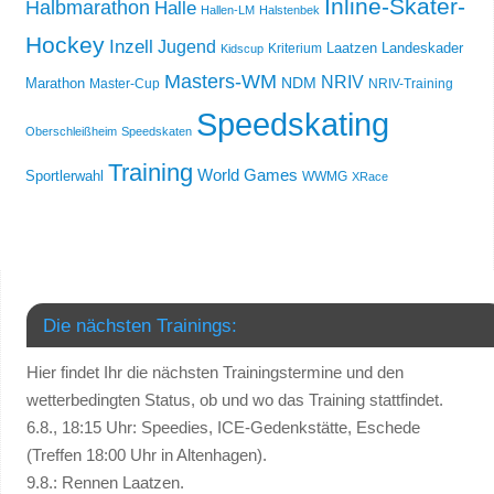
Inline-Skater-
Halbmarathon
Halle
Hallen-LM
Halstenbek
Hockey
Inzell
Jugend
Laatzen
Landeskader
Kriterium
Kidscup
Masters-WM
NRIV
NDM
Marathon
Master-Cup
NRIV-Training
Speedskating
Oberschleißheim
Speedskaten
Training
World Games
Sportlerwahl
WWMG
XRace
Die nächsten Trainings:
Hier findet Ihr die nächsten Trainingstermine und den
wetterbedingten Status, ob und wo das Training stattfindet.
6.8., 18:15 Uhr: Speedies, ICE-Gedenkstätte, Eschede
(Treffen 18:00 Uhr in Altenhagen).
9.8.: Rennen Laatzen.