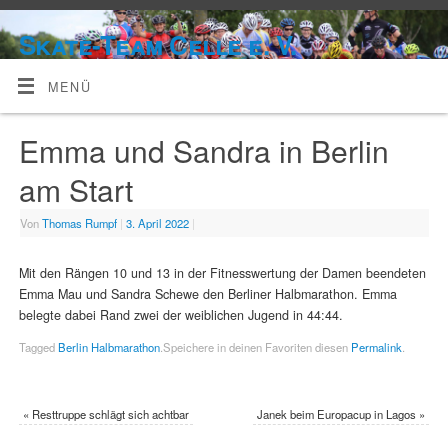
Skate-Team Celle e. V.
MENÜ
Emma und Sandra in Berlin
am Start
Von
Thomas Rumpf
|
3. April 2022
|
Mit den Rängen 10 und 13 in der Fitnesswertung der Damen beendeten
Emma Mau und Sandra Schewe den Berliner Halbmarathon. Emma
belegte dabei Rand zwei der weiblichen Jugend in 44:44.
Tagged
Berlin Halbmarathon
.
Speichere in deinen Favoriten diesen
Permalink
.
«
Resttruppe schlägt sich achtbar
Janek beim Europacup in Lagos
»