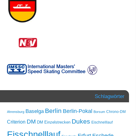
Schlagwörter
Berlin
Berlin-Pokal
Baselga
Chrono-DM
Ahrensburg
Borsum
Dukes
DM
Criterion
DM Einzelstrecken
Eischnelllauf
Eisschnelllauf
Erfurt
Eschede