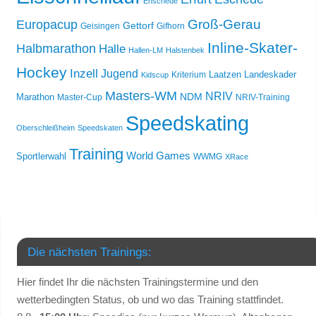
Enschede
Groß-Gerau
Europacup
Gettorf
Geisingen
Gifhorn
Inline-Skater-
Halbmarathon
Halle
Hallen-LM
Halstenbek
Hockey
Inzell
Jugend
Laatzen
Landeskader
Kriterium
Kidscup
Masters-WM
NRIV
NDM
Marathon
Master-Cup
NRIV-Training
Speedskating
Oberschleißheim
Speedskaten
Training
World Games
Sportlerwahl
WWMG
XRace
Die nächsten Trainings:
Hier findet Ihr die nächsten Trainingstermine und den
wetterbedingten Status, ob und wo das Training stattfindet.