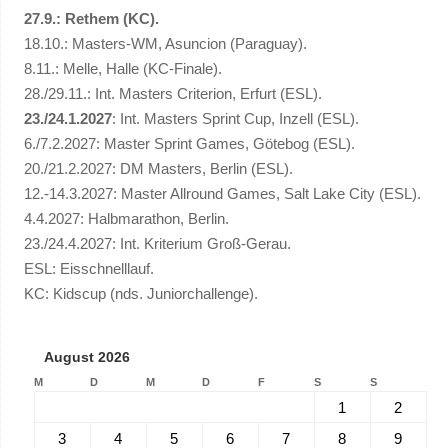
27.9.: Rethem (KC).
18.10.: Masters-WM, Asuncion (Paraguay).
8.11.: Melle, Halle (KC-Finale).
28./29.11.: Int. Masters Criterion, Erfurt (ESL).
23./24.1.2027
: Int. Masters Sprint Cup, Inzell (ESL).
6./7.2.2027: Master Sprint Games, Götebog (ESL).
20./21.2.2027: DM Masters, Berlin (ESL).
12.-14.3.2027: Master Allround Games, Salt Lake City (ESL).
4.4.2027: Halbmarathon, Berlin.
23./24.4.2027: Int. Kriterium Groß-Gerau.
ESL: Eisschnelllauf.
KC: Kidscup (nds. Juniorchallenge).
August 2026
M
D
M
D
F
S
S
1
2
3
4
5
6
7
8
9