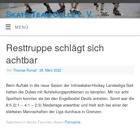
Skate-Team Celle e. V.
MENÜ
Resttruppe schlägt sich
achtbar
Von
Thomas Rumpf
|
28. März 2022
|
Beim Auftakt in die neue Saison der Inlineskater-Hockey Landesliga-Süd
hatten die Dukes mit Aufstellungsproblemen zu kämpfen. Mit nur acht
Sportlern konnten sie bei den Engelbostel Devils antreten. Somit war die
8:5 (2:1 – 4:1 – 2:3) Niederlage erwartbar und hielt sich bei einer der
stärksten Mannschaften der Liga durchaus in Grenzen.
Speichere in deinen Favoriten diesen
Permalink
.