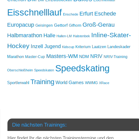
Eischnelllauf
Eisschnelllauf
Erfurt
Eschede
Enschede
Groß-Gerau
Europacup
Gettorf
Geisingen
Gifhorn
Inline-Skater-
Halbmarathon
Halle
Hallen-LM
Halstenbek
Hockey
Inzell
Jugend
Laatzen
Landeskader
Kriterium
Kidscup
Masters-WM
NRIV
NDM
Marathon
Master-Cup
NRIV-Training
Speedskating
Oberschleißheim
Speedskaten
Training
World Games
Sportlerwahl
WWMG
XRace
Die nächsten Trainings:
Hier findet Ihr die nächsten Trainingstermine und den