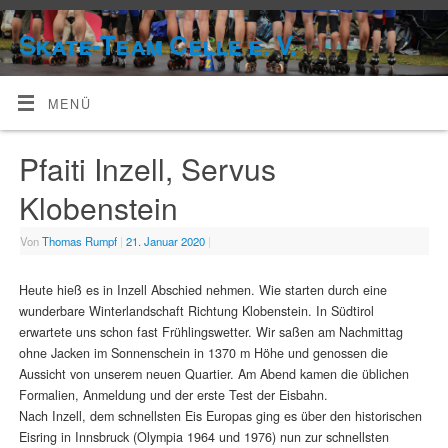
Skate-Team Celle e. V.
MENÜ
Pfaiti Inzell, Servus
Klobenstein
Von
Thomas Rumpf
|
21. Januar 2020
|
Heute hieß es in Inzell Abschied nehmen. Wie starten durch eine
wunderbare Winterlandschaft Richtung Klobenstein. In Südtirol
erwartete uns schon fast Frühlingswetter. Wir saßen am Nachmittag
ohne Jacken im Sonnenschein in 1370 m Höhe und genossen die
Aussicht von unserem neuen Quartier. Am Abend kamen die üblichen
Formalien, Anmeldung und der erste Test der Eisbahn.
Nach Inzell, dem schnellsten Eis Europas ging es über den historischen
Eisring in Innsbruck (Olympia 1964 und 1976) nun zur schnellsten