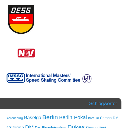
Schlagwörter
Berlin
Berlin-Pokal
Baselga
Chrono-DM
Ahrensburg
Borsum
Dukes
DM
Criterion
DM Einzelstrecken