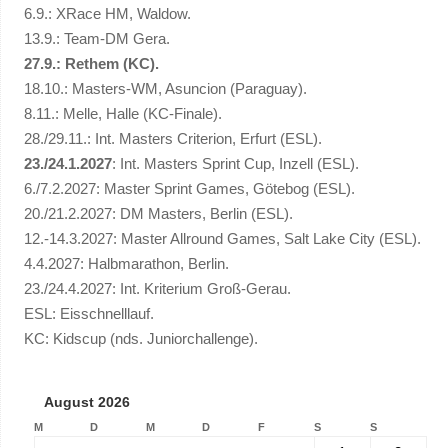
6.9.: XRace HM, Waldow.
13.9.: Team-DM Gera.
27.9.: Rethem (KC).
18.10.: Masters-WM, Asuncion (Paraguay).
8.11.: Melle, Halle (KC-Finale).
28./29.11.: Int. Masters Criterion, Erfurt (ESL).
23./24.1.2027
: Int. Masters Sprint Cup, Inzell (ESL).
6./7.2.2027: Master Sprint Games, Götebog (ESL).
20./21.2.2027: DM Masters, Berlin (ESL).
12.-14.3.2027: Master Allround Games, Salt Lake City (ESL).
4.4.2027: Halbmarathon, Berlin.
23./24.4.2027: Int. Kriterium Groß-Gerau.
ESL: Eisschnelllauf.
KC: Kidscup (nds. Juniorchallenge).
August 2026
M
D
M
D
F
S
S