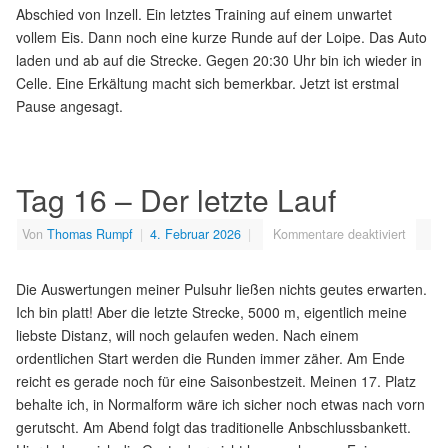
Abschied von Inzell. Ein letztes Training auf einem unwartet
vollem Eis. Dann noch eine kurze Runde auf der Loipe. Das Auto
laden und ab auf die Strecke. Gegen 20:30 Uhr bin ich wieder in
Celle. Eine Erkältung macht sich bemerkbar. Jetzt ist erstmal
Pause angesagt.
Tag 16 – Der letzte Lauf
Von
Thomas Rumpf
|
4. Februar 2026
|
Kommentare deaktiviert
Die Auswertungen meiner Pulsuhr ließen nichts geutes erwarten.
Ich bin platt! Aber die letzte Strecke, 5000 m, eigentlich meine
liebste Distanz, will noch gelaufen weden. Nach einem
ordentlichen Start werden die Runden immer zäher. Am Ende
reicht es gerade noch für eine Saisonbestzeit. Meinen 17. Platz
behalte ich, in Normalform wäre ich sicher noch etwas nach vorn
gerutscht. Am Abend folgt das traditionelle Anbschlussbankett.