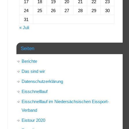
17
18
19
20
21
22
23
24
25
26
27
28
29
30
31
« Juli
Seiten
Berichte
Das sind wir
Datenschutzerklärung
Eisschnelllauf
Eisschnelllauf im Niedersächsischen Eissport-
Verband
Eistour 2020