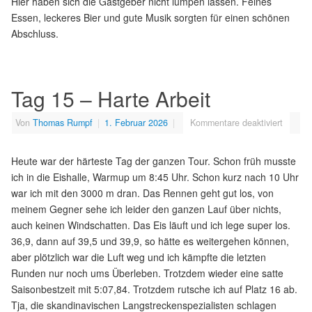
Hier haben sich die Gastgeber nicht lumpen lassen. Feines
Essen, leckeres Bier und gute Musik sorgten für einen schönen
Abschluss.
Tag 15 – Harte Arbeit
Von
Thomas Rumpf
|
1. Februar 2026
|
Kommentare deaktiviert
Heute war der härteste Tag der ganzen Tour. Schon früh musste
ich in die Eishalle, Warmup um 8:45 Uhr. Schon kurz nach 10 Uhr
war ich mit den 3000 m dran. Das Rennen geht gut los, von
meinem Gegner sehe ich leider den ganzen Lauf über nichts,
auch keinen Windschatten. Das Eis läuft und ich lege super los.
36,9, dann auf 39,5 und 39,9, so hätte es weitergehen können,
aber plötzlich war die Luft weg und ich kämpfte die letzten
Runden nur noch ums Überleben. Trotzdem wieder eine satte
Saisonbestzeit mit 5:07,84. Trotzdem rutsche ich auf Platz 16 ab.
Tja, die skandinavischen Langstreckenspezialisten schlagen