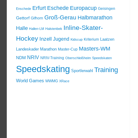
Erfurt
Eschede
Europacup
Geisingen
Enschede
Groß-Gerau
Halbmarathon
Gettorf
Gifhorn
Inline-Skater-
Halle
Hallen-LM
Halstenbek
Hockey
Inzell
Jugend
Laatzen
Kriterium
Kidscup
Masters-WM
Landeskader
Marathon
Master-Cup
NRIV
NDM
NRIV-Training
Oberschleißheim
Speedskaten
Speedskating
Training
Sportlerwahl
World Games
WWMG
XRace