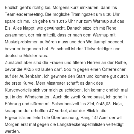
Endlich geht’s richtig los. Morgens kurz einkaufen, dann ins
Teamleadermeeting. Die mögliche Trainingszeit um 8:30 Uhr
spare ich mir. Ich gehe um 13:15 Uhr nur zum Warmup auf das
Eis. Alles klappt, wie gewünscht. Danach sitze ich mit Rene
zusammen, der mir mitteilt, dass er nach dem Warmup mit
Muskelproblemen aufhören muss und den Wettkampf beendet,
bevor er begonnen hat. So schnell ist der Titelverteidiger und
deutsche Meister raus.
Zunächst aber sind die Frauen und älteren Herren an der Reihe,
bevor die AK55-60 laufen darf. 5oo m gegen einen Österreicher
auf der Außenbahn. Ich gewinne den Start und komme gut durch
die erste Kurve. Mein Mitstreiter schafft es dank des
Kurvenvorteils sich vor mich zu schieben. Ich komme endlich mal
gut in den Windschatten. Auch die zweit Kurve passt, ich gehe in
Führung und stürme mit Saisonbestzeit ins Ziel, 0:48,03. Naja,
knapp an der erhofften 47 vorbei, aber der Blick in die
Ergebnislisten liefert die Überraschung, Rang 14! Aber der will
Morgen erst mal gegen die Langstreckenspezialisten verteidigt
werden.