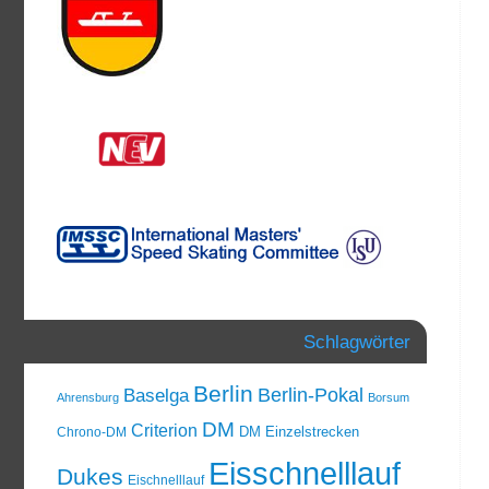
Schlagwörter
Berlin
Berlin-Pokal
Baselga
Ahrensburg
Borsum
DM
Criterion
DM Einzelstrecken
Chrono-DM
Eisschnelllauf
Dukes
Eischnelllauf