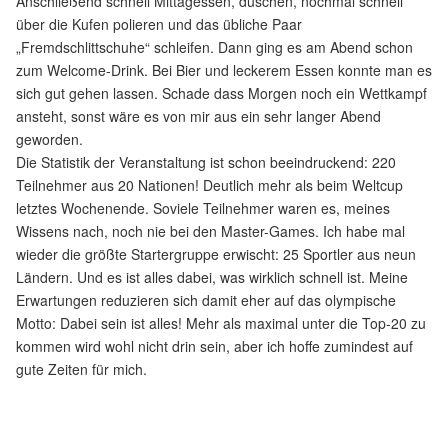
Anschließend schnell Mittagessen, duschen, nochmal schnell
über die Kufen polieren und das übliche Paar
„Fremdschlittschuhe“ schleifen. Dann ging es am Abend schon
zum Welcome-Drink. Bei Bier und leckerem Essen konnte man es
sich gut gehen lassen. Schade dass Morgen noch ein Wettkampf
ansteht, sonst wäre es von mir aus ein sehr langer Abend
geworden.
Die Statistik der Veranstaltung ist schon beeindruckend: 220
Teilnehmer aus 20 Nationen! Deutlich mehr als beim Weltcup
letztes Wochenende. Soviele Teilnehmer waren es, meines
Wissens nach, noch nie bei den Master-Games. Ich habe mal
wieder die größte Startergruppe erwischt: 25 Sportler aus neun
Ländern. Und es ist alles dabei, was wirklich schnell ist. Meine
Erwartungen reduzieren sich damit eher auf das olympische
Motto: Dabei sein ist alles! Mehr als maximal unter die Top-20 zu
kommen wird wohl nicht drin sein, aber ich hoffe zumindest auf
gute Zeiten für mich.