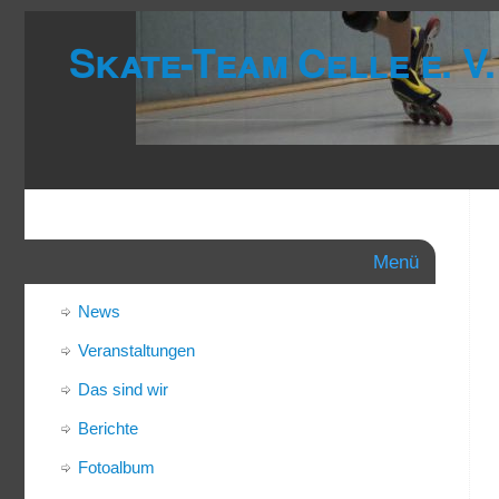
Skate-Team Celle e. V.
Menü
News
Veranstaltungen
Das sind wir
Berichte
Fotoalbum