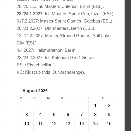
28./29.11.: Int. Masters Criterion, Erfurt (ESL).
23./24.1.2027
: Int. Masters Sprint Cup, Inzell (ESL).
6./7.2.2027: Master Sprint Games, Götebog (ESL).
20./21.2.2027: DM Masters, Berlin (ESL).
12.-14.3.2027: Master Allround Games, Salt Lake
City (ESL).
4.4.2027: Halbmarathon, Berlin.
23./24.4.2027: Int. Kriterium Groß-Gerau.
ESL: Eisschnelllauf.
KC: Kidscup (nds. Juniorchallenge).
August 2026
M
D
M
D
F
S
S
1
2
3
4
5
6
7
8
9
10
11
12
13
14
15
16