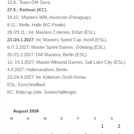
13.9.: Team-DM Gera.
27.9.: Rethem (KC).
18.10.: Masters-WM, Asuncion (Paraguay).
8.11.: Melle, Halle (KC-Finale).
28./29.11.: Int. Masters Criterion, Erfurt (ESL).
23./24.1.2027
: Int. Masters Sprint Cup, Inzell (ESL).
6./7.2.2027: Master Sprint Games, Götebog (ESL).
20./21.2.2027: DM Masters, Berlin (ESL).
12.-14.3.2027: Master Allround Games, Salt Lake City (ESL).
4.4.2027: Halbmarathon, Berlin.
23./24.4.2027: Int. Kriterium Groß-Gerau.
ESL: Eisschnelllauf.
KC: Kidscup (nds. Juniorchallenge).
August 2026
M
D
M
D
F
S
S
1
2