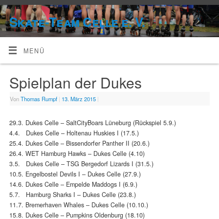
Skate-Team Celle e. V.
MENÜ
Spielplan der Dukes
Von
Thomas Rumpf
|
13. März 2015
|
29.3. Dukes Celle – SaltCityBoars Lüneburg (Rückspiel 5.9.)
4.4. Dukes Celle – Holtenau Huskies I (17.5.)
25.4. Dukes Celle – Bissendorfer Panther II (20.6.)
26.4. WET Hamburg Hawks – Dukes Celle (4.10)
3.5. Dukes Celle – TSG Bergedorf Lizards I (31.5.)
10.5. Engelbostel Devils I – Dukes Celle (27.9.)
14.6. Dukes Celle – Empelde Maddogs I (6.9.)
5.7. Hamburg Sharks I – Dukes Celle (23.8.)
11.7. Bremerhaven Whales – Dukes Celle (10.10.)
15.8. Dukes Celle – Pumpkins Oldenburg (18.10)