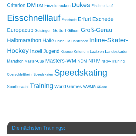
Dukes
DM
Criterion
DM Einzelstrecken
Eischnelllauf
Eisschnelllauf
Erfurt
Eschede
Enschede
Groß-Gerau
Europacup
Gettorf
Geisingen
Gifhorn
Inline-Skater-
Halbmarathon
Halle
Hallen-LM
Halstenbek
Hockey
Inzell
Jugend
Laatzen
Landeskader
Kriterium
Kidscup
Masters-WM
NRIV
NDM
Marathon
Master-Cup
NRIV-Training
Speedskating
Oberschleißheim
Speedskaten
Training
World Games
Sportlerwahl
WWMG
XRace
Die nächsten Trainings: