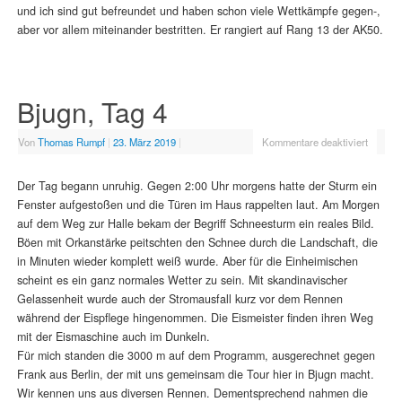
und ich sind gut befreundet und haben schon viele Wettkämpfe gegen-,
aber vor allem miteinander bestritten. Er rangiert auf Rang 13 der AK50.
Bjugn, Tag 4
Von
Thomas Rumpf
|
23. März 2019
|
Kommentare deaktiviert
Der Tag begann unruhig. Gegen 2:00 Uhr morgens hatte der Sturm ein
Fenster aufgestoßen und die Türen im Haus rappelten laut. Am Morgen
auf dem Weg zur Halle bekam der Begriff Schneesturm ein reales Bild.
Böen mit Orkanstärke peitschten den Schnee durch die Landschaft, die
in Minuten wieder komplett weiß wurde. Aber für die Einheimischen
scheint es ein ganz normales Wetter zu sein. Mit skandinavischer
Gelassenheit wurde auch der Stromausfall kurz vor dem Rennen
während der Eispflege hingenommen. Die Eismeister finden ihren Weg
mit der Eismaschine auch im Dunkeln.
Für mich standen die 3000 m auf dem Programm, ausgerechnet gegen
Frank aus Berlin, der mit uns gemeinsam die Tour hier in Bjugn macht.
Wir kennen uns aus diversen Rennen. Dementsprechend nahmen die