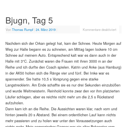
Bjugn, Tag 5
Von
Thomas Rumpf
|
24. März 2019
|
Kommentare deaktiviert
Nachdem sich der Orkan gelegt hat, kam der Schnee. Heute Morgen auf
Weg zur Halle begann es zu schneien, am Mittag lagen lockere 10 cm
Schnee auf meinem Auto. Entsprechend kalt war es dann auch in der
Halle mit 3°C. Zunächst waren die Frauen mit ihren 3000 m an der
Reihe und ich durfte den Coach spielen. Katrin und Anke (aus Hamburg)
in der AK50 holten sich die Ränge vier und fünf. Bei Imke war es
spannender. Sie hatte 10,5 s Vorsprung gegen eine starke
Langstrecklerin. Am Ende schaffte sie es nur drei Sekunden einzubüßen
und wurde Weltmeisterin. Reinhold konnte zwar den vor ihm platzierten
Läufer schlagen, aber es reichte nicht mehr um die 2,5 s Rückstand
aufzuholen.
Dann kam ich an die Reihe. Die Aussichten waren klar, nach vorn und
hinten jeweils 20 s Abstand. Bei einem ordentlichen Lauf kann nichts
mehr passieren und zu holen war unter den Voraussetzungen auch
nichts mehr. Mein norwegischer Gegner war ein alter Bekannter vom