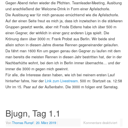
Gegen Abend riefen wieder die Pfichten. Teamleader-Meeting, Auslöung
und anschließend der Welcome-Drink in Form einer Apfelschorle.
Die Auslösung war für mich genauso ernüchternd wie die Apfelschorle.
Auf der einen Seite freut es mich ja, dass ich inzwischen in die stärkeren
Gruppen gesetzt werde, aber mit Frode Eidsmo habe ich über 500 m
einen Gegner, der wirklich in einer ganz anderen Liga spielt. Die
Krönung dann über 3000 m: Frank Probst aus Berlin. Wir beide sind
allein schon in diesem Jahre diverse Rennen gegeneinander gelaufen.
Da fährt man 1600 Km um gegen genau den Gegner zu laufen mit dem
man bereits die meisten Rennen in diesen Jahr bestritten hat, der in der
Nachbarhütte wohnt, bei dem ich in Berlin immer übernachte… und der
immer die 3000 m gegen mich gewinnt.
Für alle, die Interesse daran haben, wie ich bei meinem ersten Lauf
hinterher fahre, hier der
Link zum Livestream
. 500 m: Startzeit ca. 12:58
Uhr im 15. Paar auf der Außenbahn. Die 3000 m folgen erst Samstag.
Bjugn, Tag 1.1
Von
Thomas Rumpf
|
20. März 2019
|
Kommentare deaktiviert