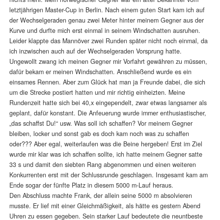
letztjährigen Master-Cup in Berlin. Nach einem guten Start kam ich auf
der Wechselgeraden genau zwei Meter hinter meinem Gegner aus der
Kurve und durfte mich erst einmal in seinem Windschatten ausruhen.
Leider klappte das Mannöver zwei Runden später nicht noch einmal, da
ich inzwischen auch auf der Wechselgeraden Vorsprung hatte.
Ungewollt zwang ich meinen Gegner mir Vorfahrt gewähren zu müssen,
dafür bekam er meinen Windschatten. Anschließend wurde es ein
einsames Rennen. Aber zum Glück hat man ja Freunde dabei, die sich
um die Strecke postiert hatten und mir richtig einheizten. Meine
Rundenzeit hatte sich bei 40,x eingependelt, zwar etwas langsamer als
geplant, dafür konstant. Die Anfeuerung wurde immer enthusiastischer,
„das schaffst Du!“ usw. Was soll ich schaffen? Vor meinem Gegner
bleiben, locker und sonst gab es doch kam noch was zu schaffen
oder??? Aber egal, weiterlaufen was die Beine hergeben! Erst im Ziel
wurde mir klar was ich schaffen sollte, ich hatte meinem Gegner satte
33 s und damit den siebten Rang abgenommen und einen weiteren
Konkurrenten erst mit der Schlussrunde geschlagen. Insgesamt kam am
Ende sogar der fünfte Platz in diesem 5000 m-Lauf heraus.
Den Abschluss machte Frank, der allein seine 5000 m absolvieren
musste. Er lief mit einer Gleichmäßigkeit, als hätte es gestern Abend
Uhren zu essen gegeben. Sein starker Lauf bedeutete die neuntbeste