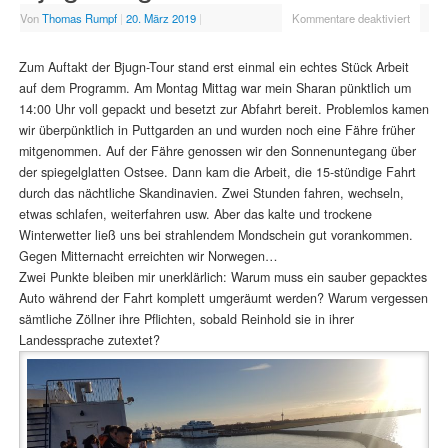
Von
Thomas Rumpf
|
20. März 2019
|
Kommentare deaktiviert
Zum Auftakt der Bjugn-Tour stand erst einmal ein echtes Stück Arbeit
auf dem Programm. Am Montag Mittag war mein Sharan pünktlich um
14:00 Uhr voll gepackt und besetzt zur Abfahrt bereit. Problemlos kamen
wir überpünktlich in Puttgarden an und wurden noch eine Fähre früher
mitgenommen. Auf der Fähre genossen wir den Sonnenuntegang über
der spiegelglatten Ostsee. Dann kam die Arbeit, die 15-stündige Fahrt
durch das nächtliche Skandinavien. Zwei Stunden fahren, wechseln,
etwas schlafen, weiterfahren usw. Aber das kalte und trockene
Winterwetter ließ uns bei strahlendem Mondschein gut vorankommen.
Gegen Mitternacht erreichten wir Norwegen…
Zwei Punkte bleiben mir unerklärlich: Warum muss ein sauber gepacktes
Auto während der Fahrt komplett umgeräumt werden? Warum vergessen
sämtliche Zöllner ihre Pflichten, sobald Reinhold sie in ihrer
Landessprache zutextet?