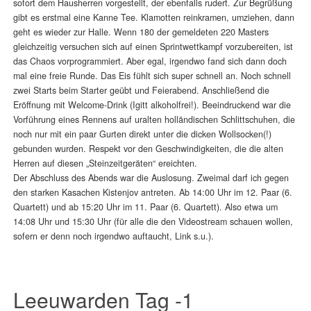
sofort dem Hausherren vorgestellt, der ebenfalls rudert. Zur Begrüßung
gibt es erstmal eine Kanne Tee. Klamotten reinkramen, umziehen, dann
geht es wieder zur Halle. Wenn 180 der gemeldeten 220 Masters
gleichzeitig versuchen sich auf einen Sprintwettkampf vorzubereiten, ist
das Chaos vorprogrammiert. Aber egal, irgendwo fand sich dann doch
mal eine freie Runde. Das Eis fühlt sich super schnell an. Noch schnell
zwei Starts beim Starter geübt und Feierabend. Anschließend die
Eröffnung mit Welcome-Drink (Igitt alkoholfrei!). Beeindruckend war die
Vorführung eines Rennens auf uralten holländischen Schlittschuhen, die
noch nur mit ein paar Gurten direkt unter die dicken Wollsocken(!)
gebunden wurden. Respekt vor den Geschwindigkeiten, die die alten
Herren auf diesen „Steinzeitgeräten“ ereichten.
Der Abschluss des Abends war die Auslosung. Zweimal darf ich gegen
den starken Kasachen Kistenjov antreten. Ab 14:00 Uhr im 12. Paar (6.
Quartett) und ab 15:20 Uhr im 11. Paar (6. Quartett). Also etwa um
14:08 Uhr und 15:30 Uhr (für alle die den Videostream schauen wollen,
sofern er denn noch irgendwo auftaucht, Link s.u.).
Leeuwarden Tag -1