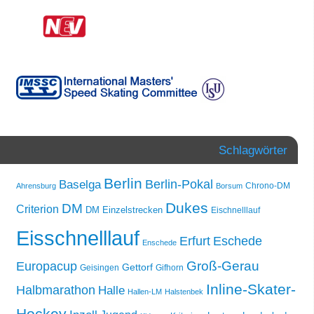
Schlagwörter
Berlin
Berlin-Pokal
Baselga
Chrono-DM
Ahrensburg
Borsum
Dukes
DM
Criterion
DM Einzelstrecken
Eischnelllauf
Eisschnelllauf
Erfurt
Eschede
Enschede
Groß-Gerau
Europacup
Gettorf
Geisingen
Gifhorn
Inline-Skater-
Halbmarathon
Halle
Hallen-LM
Halstenbek
Hockey