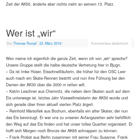
Zeit der AK50, änderte aber nichts mehr an seinem 13. Platz.
Wer ist „wir“
Von
Thomas Rumpf
|
23. März 2019
|
Kommentare deaktiviert
Wen meine ich eigentlch die ganze Zeit, wenn ich von „wir“ spreche?
Unsere Gruppe stellt die halbe deutsche Vertretung hier in Bjugn.
– Da ist Imke Hüser, Eisschnellläuferin, die früher für den OSC Leer
auch mach ein Skate-Rennen bestritt und nun ihre Führung bei den
Damen der AK30 über die 3000 m retten will.
– Katrin Leschner aus Chemnitz, die neben dem Skaten auch auf dem
Eis unterwegs ist, letztes Jahr Vizeweltmeisterin der AK50 wurde und
sich gerade über ihren aktuell vierten Platz ärgert.
– Reinhold Marsollek aus Bochum, ebenfalls ein alter Skater, der nun
das Eis bevorzugt. Er war uns zu unseren Anfangszeiten sehr behilflich
den Weg auf das Eis finden und hat unser tolles Quartier organisiert. Er
hofft sich Morgen noch Bronze der AK65 schnappen zu können.
– Frank Probst aus Berlin zusammen mit seiner Frau Susanne. Frank