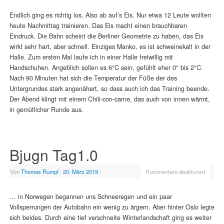
Endlich ging es richtig los. Also ab auf’s Eis. Nur etwa 12 Leute wollten
heute Nachmittag trainieren. Das Eis macht einen brauchbaren
Eindruck. Die Bahn scheint die Berliner Geometrie zu haben, das Eis
wirkt sehr hart, aber schnell. Einziges Manko, es ist schweinekalt in der
Halle. Zum ersten Mal laufe ich in einer Halle freiwillig mit
Handschuhen. Angeblich sollen es 6°C sein, gefühlt eher 0° bis 2°C.
Nach 90 Minuten hat sich die Temperatur der Füße der des
Untergrundes stark angenähert, so dass auch ich das Training beende.
Der Abend klingt mit einem Chili-con-carne, das auch von innen wärmt,
in gemütlicher Runde aus.
Bjugn Tag1.0
Von
Thomas Rumpf
|
20. März 2019
|
Kommentare deaktiviert
… in Norwegen begannen uns Schneeregen und ein paar
Vollsperrungen der Autobahn ein wenig zu ärgern. Aber hinter Oslo legte
sich beides. Durch eine tief verschneite Winterlandschaft ging es weiter