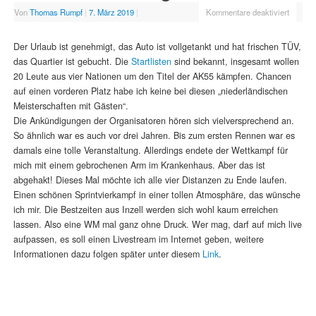
Von
Thomas Rumpf
|
7. März 2019
|
Kommentare deaktiviert
Der Urlaub ist genehmigt, das Auto ist vollgetankt und hat frischen TÜV,
das Quartier ist gebucht. Die
Startlisten
sind bekannt, insgesamt wollen
20 Leute aus vier Nationen um den Titel der AK55 kämpfen. Chancen
auf einen vorderen Platz habe ich keine bei diesen „niederländischen
Meisterschaften mit Gästen“.
Die Ankündigungen der Organisatoren hören sich vielversprechend an.
So ähnlich war es auch vor drei Jahren. Bis zum ersten Rennen war es
damals eine tolle Veranstaltung. Allerdings endete der Wettkampf für
mich mit einem gebrochenen Arm im Krankenhaus. Aber das ist
abgehakt! Dieses Mal möchte ich alle vier Distanzen zu Ende laufen.
Einen schönen Sprintvierkampf in einer tollen Atmosphäre, das wünsche
ich mir. Die Bestzeiten aus Inzell werden sich wohl kaum erreichen
lassen. Also eine WM mal ganz ohne Druck. Wer mag, darf auf mich live
aufpassen, es soll einen Livestream im Internet geben, weitere
Informationen dazu folgen später unter diesem
Link
.