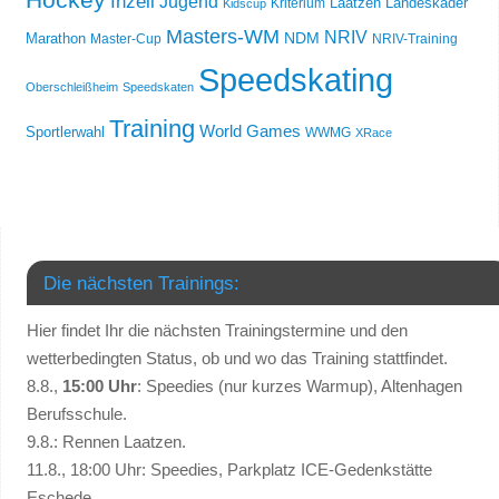
Inzell
Jugend
Laatzen
Landeskader
Kriterium
Kidscup
Masters-WM
NRIV
NDM
Marathon
Master-Cup
NRIV-Training
Speedskating
Oberschleißheim
Speedskaten
Training
World Games
Sportlerwahl
WWMG
XRace
Die nächsten Trainings:
Hier findet Ihr die nächsten Trainingstermine und den
wetterbedingten Status, ob und wo das Training stattfindet.
8.8.,
15:00 Uhr
: Speedies (nur kurzes Warmup), Altenhagen
Berufsschule.
9.8.: Rennen Laatzen.
11.8., 18:00 Uhr: Speedies, Parkplatz ICE-Gedenkstätte
Eschede.