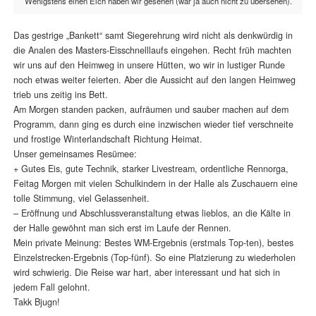
Wenigstens einen Elch haben wir gesehen (war ja auch nicht zu übersehen).
Das gestrige „Bankett“ samt Siegerehrung wird nicht als denkwürdig in
die Analen des Masters-Eisschnelllaufs eingehen. Recht früh machten
wir uns auf den Heimweg in unsere Hütten, wo wir in lustiger Runde
noch etwas weiter feierten. Aber die Aussicht auf den langen Heimweg
trieb uns zeitig ins Bett.
Am Morgen standen packen, aufräumen und sauber machen auf dem
Programm, dann ging es durch eine inzwischen wieder tief verschneite
und frostige Winterlandschaft Richtung Heimat.
Unser gemeinsames Resümee:
+ Gutes Eis, gute Technik, starker Livestream, ordentliche Rennorga,
Feitag Morgen mit vielen Schulkindern in der Halle als Zuschauern eine
tolle Stimmung, viel Gelassenheit.
– Eröffnung und Abschlussveranstaltung etwas lieblos, an die Kälte in
der Halle gewöhnt man sich erst im Laufe der Rennen.
Mein private Meinung: Bestes WM-Ergebnis (erstmals Top-ten), bestes
Einzelstrecken-Ergebnis (Top-fünf). So eine Platzierung zu wiederholen
wird schwierig. Die Reise war hart, aber interessant und hat sich in
jedem Fall gelohnt.
Takk Bjugn!