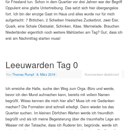
für Friesland tun. Schon in dem Quartier vor drei Jahren war der Begriff
Oppulent eine glatte Untertreibung. Das setzt sich hier übergangslos
fort. Ich bin der einzige Gast im Haus und alles wurde nur für mich
aufgetischt: 7 Brötchen, 2 Scheiben friesisches Zuckerbrot, zwei Eier,
Quark, eine Schale Obstsalat, Schinken, Käse, Marmelade. Brauchen
Niederländer eigentlich noch weitere Mahlzeiten am Tag? Gut, dass ich
erst am Nachmittag starten muss!
Leeuwarden Tag 0
Von
Thomas Rumpf
|
8. März 2019
|
Kommentare deaktiviert
Ich erreiche die Halle, suche den Weg zum Orga.-Büro und werde,
bevor ich den Mund aufmachen kann, bereits mit vollem Namen
begrüßt. Wieso kennen die mich hier alle? Muss ich mir Gedanken
machen? Die Formalien sind schnell erledigt. Dann wieder los das
Quartier suchen. Im kleinen Dörfchen Warten werde ich freundlich
begrüßt und als ich meine Begeisterung über die traumhafte Lage am
Wasser mit der Tatsache, dass ich Ruderer bin, begründe, werde ich