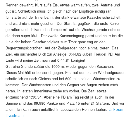
Rennen gewährt. Kurz auf’s Eis, etwas warmlaufen, zwei Antritte und
gut ist. Schließlich muss ich gleich nach der Eispflege richtig ran.
Ich starte auf der Innenbahn, der stark erwartete Kasache schwächelt
und ward nicht mehr gesehen. Der Start ist geglückt, die erste Kurve
getroffen und ich kann das Tempo mit auf die Wechselgerade nehmen,
die dann super läuft. Der zweite Kurveneingang passt und halte ich die
Linie der hohen Geschwindigkeit zum Trotz ganz eng an den
Begrenzungsklötzchen. Auf der Zielgeraden noch einmal treten. Das
Ziel, ein suchender Blick zur Anzeige, 0:44,82 Jubel! Freude! PB! Am
Ende wird meine Zeit noch auf 0:44,81 korrigiert.
Gut eine Stunde später die 1000 m, wieder gegen den Kasachen.
Dieses Mal hält er besser dagegen. Erst auf der letzten Wechselgeraden
schaffe ich es nach Gleichstand bei 600 m in seinen Windschatten zu
kommen. Der Windschatten und den Gegner vor Augen ziehen mich
heran. In letzten Innenkurve ziehe ich vorbei. Die Zeit, etwas
enttäuschend 1:30,34. Aber eine PB am Tag reicht ja auch. In der
Summe sind das 89,980 Punkte und Platz 15 unter 21 Startern. Und vor
allem: Ich kann auch unfallfrei in Leeuwarden Rennen laufen.
Link zum
Livestream.