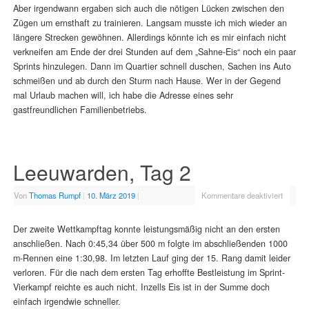
Aber irgendwann ergaben sich auch die nötigen Lücken zwischen den
Zügen um ernsthaft zu trainieren. Langsam musste ich mich wieder an
längere Strecken gewöhnen. Allerdings könnte ich es mir einfach nicht
verkneifen am Ende der drei Stunden auf dem „Sahne-Eis“ noch ein paar
Sprints hinzulegen. Dann im Quartier schnell duschen, Sachen ins Auto
schmeißen und ab durch den Sturm nach Hause. Wer in der Gegend
mal Urlaub machen will, ich habe die Adresse eines sehr
gastfreundlichen Familienbetriebs.
Leeuwarden, Tag 2
Von
Thomas Rumpf
|
10. März 2019
|
Kommentare deaktiviert
Der zweite Wettkampftag konnte leistungsmäßig nicht an den ersten
anschließen. Nach 0:45,34 über 500 m folgte im abschließenden 1000
m-Rennen eine 1:30,98. Im letzten Lauf ging der 15. Rang damit leider
verloren. Für die nach dem ersten Tag erhoffte Bestleistung im Sprint-
Vierkampf reichte es auch nicht. Inzells Eis ist in der Summe doch
einfach irgendwie schneller.