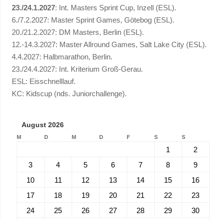
23./24.1.2027
: Int. Masters Sprint Cup, Inzell (ESL).
6./7.2.2027: Master Sprint Games, Götebog (ESL).
20./21.2.2027: DM Masters, Berlin (ESL).
12.-14.3.2027: Master Allround Games, Salt Lake City (ESL).
4.4.2027: Halbmarathon, Berlin.
23./24.4.2027: Int. Kriterium Groß-Gerau.
ESL: Eisschnelllauf.
KC: Kidscup (nds. Juniorchallenge).
August 2026
M
D
M
D
F
S
S
1
2
3
4
5
6
7
8
9
10
11
12
13
14
15
16
17
18
19
20
21
22
23
24
25
26
27
28
29
30