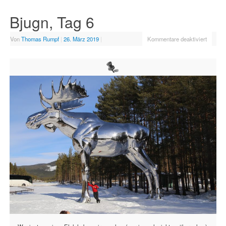
Bjugn, Tag 6
Von
Thomas Rumpf
|
26. März 2019
|
Kommentare deaktiviert