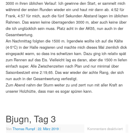
3000 m ihren üblichen Verlauf: Ich gewinne den Start, er sammelt mich
während der ersten Runden wieder ein und haut mir dann ab. 4:52 für
Frank, 4:57 für mich, auch die fünf Sekunden Abstand lagen im üblichen
Rahmen. Das waren keine überragenden 3000 m, aber auch keine über
die ich unglücklich sein muss. Platz acht in der AK55, nun auch in der
Gesamtwertung.
Am Nachmittag folgten die 1500 m. Irgendwie wollte ich auf die Kälte
(4-5°C) in der Halle reagieren und machte mich dieses Mal ziemlich dick
eingepackt warm, so dass ins schwitzen kam. Dazu ging ich relativ spät
zum Rennen auf das Eis. Vielleicht lag es daran, aber die 1500 m liefen
einfach super. Alle Zwischenzeiten nach Plan und nur minimal über
Saisonbestzeit eine 2:19,65. Das war wieder der achte Rang, der sich
nun auch in der Gesamtwertung verfestigt.
Zum Abend nahm der Sturm weiter zu und zerrt nun mit aller Kraft an
unserer Holzhütte, dass man es sogar spüren kann.
Bjugn, Tag 3
Von
Thomas Rumpf
|
22. März 2019
|
Kommentare deaktiviert