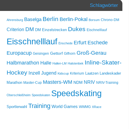
Schlagwörter
Berlin
Berlin-Pokal
Baselga
Chrono-DM
Ahrensburg
Borsum
Dukes
DM
Criterion
DM Einzelstrecken
Eischnelllauf
Eisschnelllauf
Erfurt
Eschede
Enschede
Groß-Gerau
Europacup
Gettorf
Geisingen
Gifhorn
Inline-Skater-
Halbmarathon
Halle
Hallen-LM
Halstenbek
Hockey
Inzell
Jugend
Laatzen
Landeskader
Kriterium
Kidscup
Masters-WM
NRIV
NDM
Marathon
Master-Cup
NRIV-Training
Speedskating
Oberschleißheim
Speedskaten
Training
World Games
Sportlerwahl
WWMG
XRace