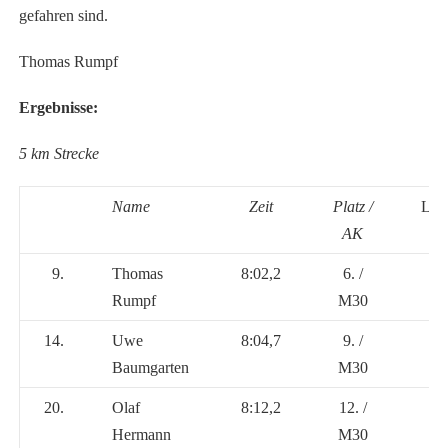
gefahren sind.
Thomas Rumpf
Ergebnisse:
5 km Strecke
Name
Zeit
Platz /
Land
AK
9.
Thomas
8:02,2
6. /
Rumpf
M30
14.
Uwe
8:04,7
9. /
Baumgarten
M30
20.
Olaf
8:12,2
12. /
Hermann
M30