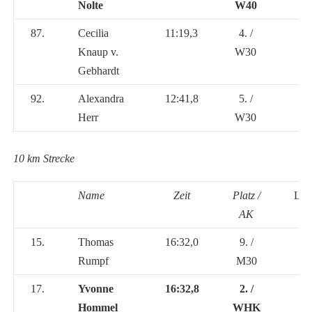
Nolte
W40
87.
Cecilia
11:19,3
4. /
Knaup v.
W30
Gebhardt
92.
Alexandra
12:41,8
5. /
Herr
W30
10 km Strecke
Name
Zeit
Platz /
Lan
AK
15.
Thomas
16:32,0
9. /
Rumpf
M30
17.
Yvonne
16:32,8
2. /
Hommel
WHK