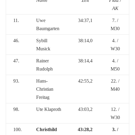
Name
Zeit
Platz /
AK
11.
Uwe
34:37,1
7. /
Baumgarten
M30
46.
Sybill
38:14,0
4. /
Musick
W30
47.
Rainer
38:14,4
4. /
Rudolph
M50
93.
Hans-
42:55,2
22. /
Christian
M40
Freitag
98.
Ute Klaproth
43:03,2
12. /
W30
100.
Christhild
43:28,2
3. /